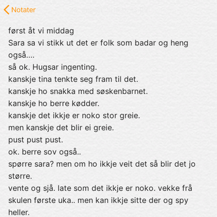
23. august 2018 kl. 13.09
først åt vi middag
Sara sa vi stikk ut det er folk som badar og heng
også….
så ok. Hugsar ingenting.
kanskje tina tenkte seg fram til det.
kanskje ho snakka med søskenbarnet.
kanskje ho berre kødder.
kanskje det ikkje er noko stor greie.
men kanskje det blir ei greie.
pust pust pust.
ok. berre sov også..
spørre sara? men om ho ikkje veit det så blir det jo
større.
vente og sjå. late som det ikkje er noko. vekke frå
skulen første uka.. men kan ikkje sitte der og spy
heller.