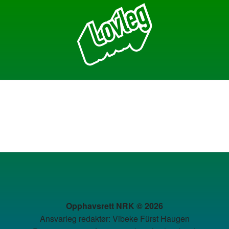
Opphavsrett NRK © 2026
Ansvarleg redaktør: Vibeke Fürst Haugen