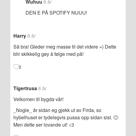
Wuhuu
8 år
DEN E PÅ SPOTIFY NUUU!
Harry
8 år
Så bra! Gleder meg masse til det videre =) Dette
blir skikkelig gøy å følge med på!
2
Tigertrusa
8 år
Velkomen til bygda vår!
_Nogle_ år sidan eg gjekk ut av Firda, so
hybelhuset er tydelegvis pussa opp sidan sist. 🙂
Men dette ser lovande ut! <3