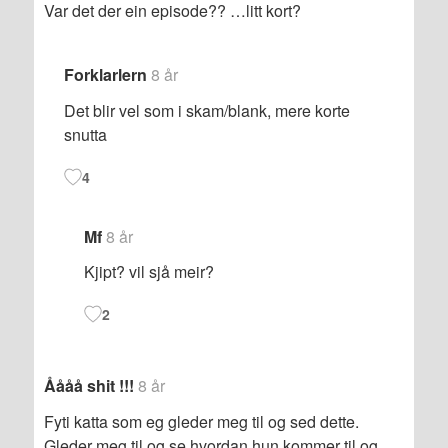
Var det der ein episode?? …litt kort?
Forklarlern
8 år
Det blir vel som i skam/blank, mere korte
snutta
4
Mf
8 år
Kjipt? vil sjå meir?
2
Åååå shit !!!
8 år
Fyti katta som eg gleder meg til og sed dette.
Gleder meg til og se hvordan hun kommer til og