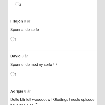
3
Fridjon
8 år
Spennande serie
4
David
8 år
Spennende med ny serie 🙂
4
Adrijus
8 år
Dette blir fett woooooow!! Gledings t neste episode
boys and girls 🙂