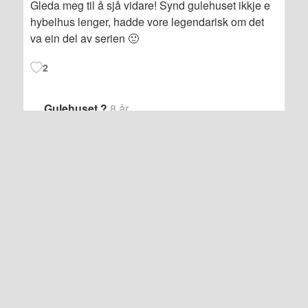
Gleda meg til å sjå vidare! Synd gulehuset ikkje e
hybelhus lenger, hadde vore legendarisk om det
va ein del av serien 🙁
2
Gulehuset ?
8 år
Gulehuset ?
2
Rose
8 år
Ryssdalshuset er jo eit av dei eldste
hybelhusa på Sandane, så eg syns no det
passa bra å bruke det ?