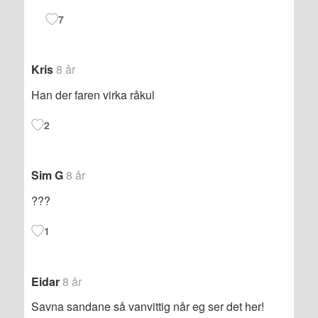
7
Kris
8 år
Han der faren virka råkul
2
Sim G
8 år
???
1
Eidar
8 år
Savna sandane så vanvittig når eg ser det her!