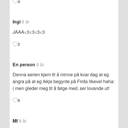
4
Ingi
8 år
JAAA<3<3<3<3
2
En person
8 år
Denna serien kjem til å minne på kvar dag at eg
angra på at eg ikkje begynte på Firda likevel haha:
( men gleder meg til å følge med, ser lovande ut!
9
Mf
8 år