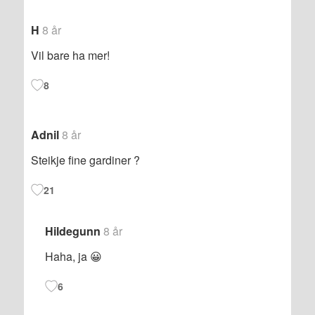
H
8 år
Vil bare ha mer!
8
Adnil
8 år
Steikje fine gardiner ?
21
Hildegunn
8 år
Haha, ja 😀
6