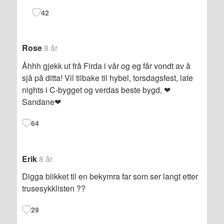
42
Rose
8 år
Åhhh gjekk ut frå Firda i vår og eg får vondt av å
sjå på ditta! Vil tilbake til hybel, torsdagsfest, late
nights i C-bygget og verdas beste bygd, ❤
Sandane❤
64
Erik
8 år
Digga blikket til en bekymra far som ser langt etter
trusesykklisten ??
29