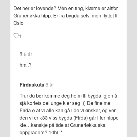
Det her er lovende? Men en ting, klærne er altfor
Grunerløkka hipp. Er fra bygda selv, men flyttet til
Oslo
1
?
8 år
hm..?
Firdaskuta
8 år
Trur du bør komme deg heim til bygda igjen å
sjå korleis dei unge kler seg ;)) De fine me
Firda e at vi alle kan gå i de vi ønsker, og ver
den vi er <33 viss bygda (Firda) går i for hippe
kle…kanskje på tide at Grunerløkka ska
oppgradere? 10hi :*