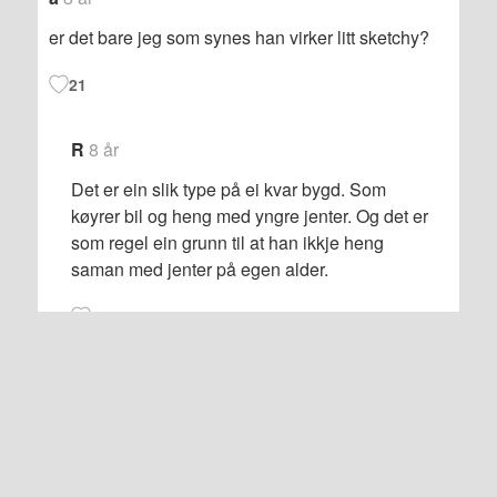
er det bare jeg som synes han virker litt sketchy?
21
R
8 år
Det er ein slik type på ei kvar bygd. Som
køyrer bil og heng med yngre jenter. Og det er
som regel ein grunn til at han ikkje heng
saman med jenter på egen alder.
21
Queen or pokahontas
8 år
Wtf?? Min guttongje?