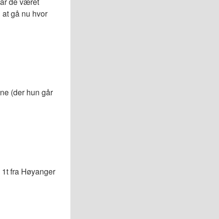
har de været
 at gå nu hvor
ane (der hun går
 1t fra Høyanger