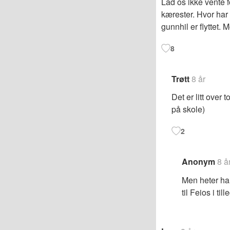
Lad os ikke vente 
kærester. Hvor har
gunnhil er flyttet.
8
Trøtt
8 år
Det er litt over
på skole)
2
Anonym
8 å
Men heter han
til Feios i till