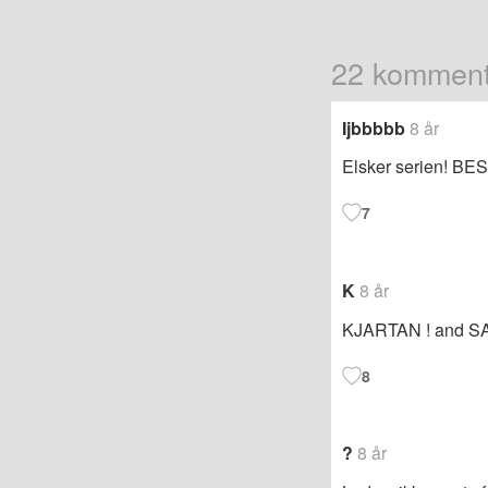
22 komment
Ijbbbbb
8 år
Elsker serien! BE
7
K
8 år
KJARTAN ! and S
8
?
8 år