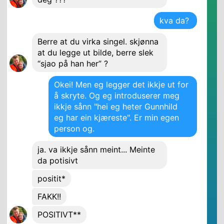
kva da?
Berre at du virka singel. skjønna
at du legge ut bilde, berre slek
“sjao på han her” ?
Okei! Men eg legger det ikkje ut for
å skryte. Og eg introduserer meg
ikkje sånn "hei eg heter Gunnhild
eg har ein kjæreste". Er min egen
person og.
ja. va ikkje sånn meint... Meinte
da potisivt
positit*
FAKK!!
POSITIVT**