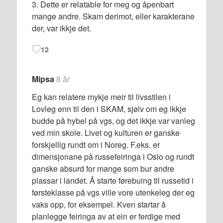
3. Dette er relatable for meg og åpenbart
mange andre. Skam derimot, eller karakterane
der, var ikkje det.
12
Mipsa
8 år
Eg kan relatere mykje meir til livsstilen i
Lovleg enn til den i SKAM, sjølv om eg ikkje
budde på hybel på vgs, og det ikkje var vanleg
ved min skole. Livet og kulturen er ganske
forskjellig rundt om i Noreg. F.eks. er
dimensjonane på russefeiringa i Oslo og rundt
ganske absurd for mange som bur andre
plassar i landet. Å starte førebuing til russetid i
førsteklasse på vgs ville vore utenkeleg der eg
vaks opp, for eksempel. Kven startar å
planlegge feiringa av at ein er ferdige med