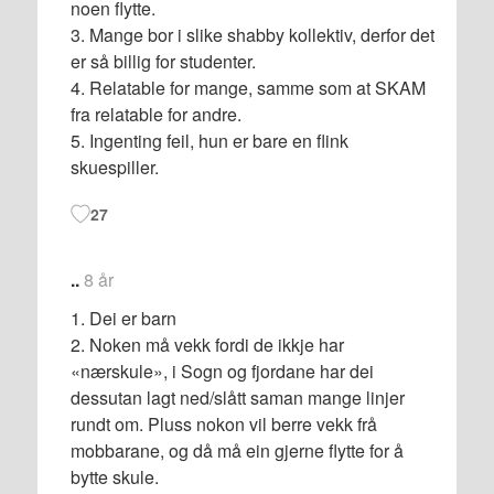
noen flytte.
3. Mange bor i slike shabby kollektiv, derfor det
er så billig for studenter.
4. Relatable for mange, samme som at SKAM
fra relatable for andre.
5. Ingenting feil, hun er bare en flink
skuespiller.
27
..
8 år
1. Dei er barn
2. Noken må vekk fordi de ikkje har
«nærskule», i Sogn og fjordane har dei
dessutan lagt ned/slått saman mange linjer
rundt om. Pluss nokon vil berre vekk frå
mobbarane, og då må ein gjerne flytte for å
bytte skule.