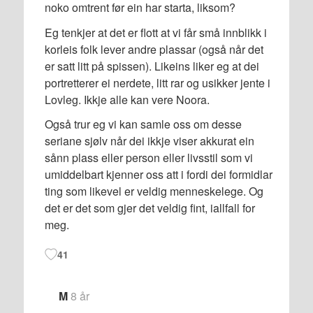
noko omtrent før ein har starta, liksom?
Eg tenkjer at det er flott at vi får små innblikk i
korleis folk lever andre plassar (også når det
er satt litt på spissen). Likeins liker eg at dei
portretterer ei nerdete, litt rar og usikker jente i
Lovleg. Ikkje alle kan vere Noora.
Også trur eg vi kan samle oss om desse
seriane sjølv når dei ikkje viser akkurat ein
sånn plass eller person eller livsstil som vi
umiddelbart kjenner oss att i fordi dei formidlar
ting som likevel er veldig menneskelege. Og
det er det som gjer det veldig fint, iallfall for
meg.
41
M
8 år