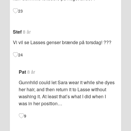
23
Stef
8 år
Vi vil se Lasses genser brænde på torsdag! ???
24
Pat
8 år
Gunnhild could let Sara wear it while she dyes
her hair, and then return it to Lasse without
washing it. At least that’s what I did when I
was in her position…
9