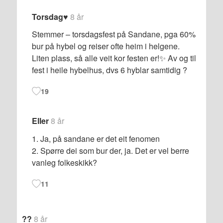
Torsdag♥️
8 år
Stemmer – torsdagsfest på Sandane, pga 60%
bur på hybel og reiser ofte heim i helgene.
Liten plass, så alle veit kor festen er!✨ Av og til
fest i heile hybelhus, dvs 6 hyblar samtidig ?
19
Eller
8 år
1. Ja, på sandane er det eit fenomen
2. Spørre dei som bur der, ja. Det er vel berre
vanleg folkeskikk?
11
??
8 år