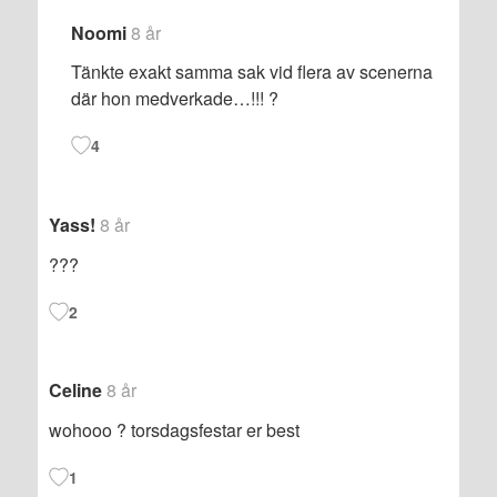
Noomi
8 år
Tänkte exakt samma sak vid flera av scenerna
där hon medverkade…!!! ?
4
Yass!
8 år
???
2
Celine
8 år
wohooo ? torsdagsfestar er best
1