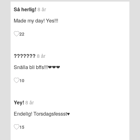
Så herlig!
8 år
Made my day! Yes!!!
22
???????
8 år
Snälla bli bffs!!!❤❤❤
10
Yey!
8 år
Endelig! Torsdagsfessst♥️
15