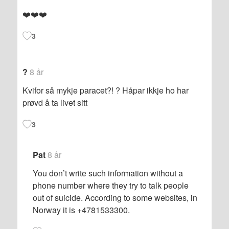
❤️❤️❤️
3
?
8 år
Kvifor så mykje paracet?! ? Håpar ikkje ho har
prøvd å ta livet sitt
3
Pat
8 år
You don’t write such information without a
phone number where they try to talk people
out of suicide. According to some websites, in
Norway it is +4781533300.