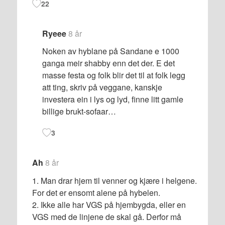
22
Ryeee
8 år
Noken av hyblane på Sandane e 1000
ganga meir shabby enn det der. E det
masse festa og folk blir det til at folk legg
att ting, skriv på veggane, kanskje
investera ein i lys og lyd, finne litt gamle
billige brukt-sofaar…
3
Ah
8 år
1. Man drar hjem til venner og kjære i helgene.
For det er ensomt alene på hybelen.
2. Ikke alle har VGS på hjembygda, eller en
VGS med de linjene de skal gå. Derfor må