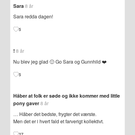
Sara
8 år
Sara redda dagen!
5
!
8 år
Nu blev jeg glad 🙂 Go Sara og Gunnhild ❤️
5
Håber at folk er søde og ikke kommer med little
pony gaver
8 år
… Håber det bedste, frygter det værste.
Men det er i hvert fald et farverigt kollektivt.
27