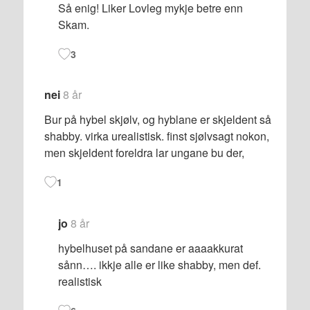
Så enig! Liker Lovleg mykje betre enn
Skam.
3
nei
8 år
Bur på hybel skjølv, og hyblane er skjeldent så
shabby. virka urealistisk. finst sjølvsagt nokon,
men skjeldent foreldra lar ungane bu der,
1
jo
8 år
hybelhuset på sandane er aaaakkurat
sånn…. ikkje alle er like shabby, men def.
realistisk