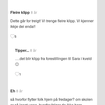
Fleire klipp
8 år
Dette går for treigt! Vi trenge fleire klipp. Vi kjenner
ikkje dei enda!!
5
Tipper...
8 år
….det blir klipp fra forestillingen til Sara i kveld
🙂
1
Eh
8 år
så hvorfor flytter folk hjem på fredager? om skolen
er så langt unna, hvorfor følger de ikke bare