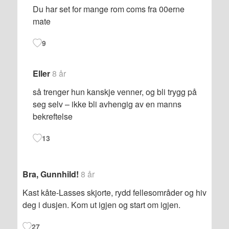
Du har set for mange rom coms fra 00erne
mate
9
Eller
8 år
så trenger hun kanskje venner, og bli trygg på
seg selv – ikke bli avhengig av en manns
bekreftelse
13
Bra, Gunnhild!
8 år
Kast kåte-Lasses skjorte, rydd fellesområder og hiv
deg i dusjen. Kom ut igjen og start om igjen.
27