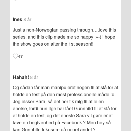
Ines
8 år
Just a non-Norwegian passing through….love this
series, and this clip made me so happy :»-) i hope
the show goes on after the 1st season!!
47
Hahah!
8 år
Og sådan får man manipuleret nogen til at stå for at
holde en fest på den mest professionelle måde :b.
Jeg elsker Sara, så det her fik mig til at le en
anelse, fordi hun lige har fået Gunnhild til at stå for
at holde en fest, og det eneste Sara vil gøre er at
lave en begivenhed på Facebook ? Men hey så
kan Gunnhild fokusere på noget andet ?