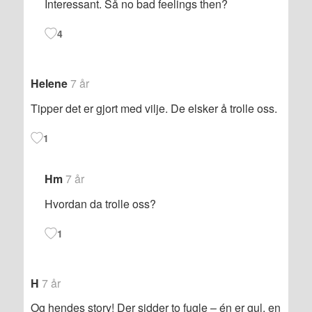
Interessant. Så no bad feelings then?
4
Helene
7 år
Tipper det er gjort med vilje. De elsker å trolle oss.
1
Hm
7 år
Hvordan da trolle oss?
1
H
7 år
Og hendes story! Der sidder to fugle – én er gul, en