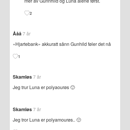
mer av Gunnhild og Luna alene først.
2
Ååå
7 år
«Hjartebank» akkuratt sånn Gunhild føler det nå
1
Skamløs
7 år
Jeg trur Luna er polyaourøs 🙂
Skamløs
7 år
Jeg tror Luna er polyamourøs.. 🙂