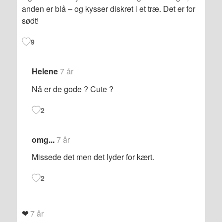
anden er blå – og kysser diskret i et træ. Det er for
sødt!
9
Helene
7 år
Nå er de gode ? Cute ?
2
omg...
7 år
Missede det men det lyder for kært.
2
❤
7 år