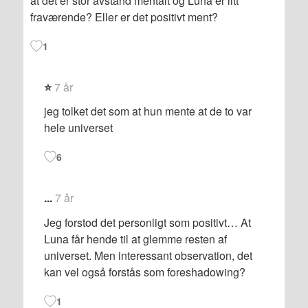
at det er stor avstand mentalt og Luna er litt
fraværende? Eller er det positivt ment?
1
⭐️
7 år
jeg tolket det som at hun mente at de to var
hele universet
6
...
7 år
Jeg forstod det personligt som positivt… At
Luna får hende til at glemme resten af
universet. Men interessant observation, det
kan vel også forstås som foreshadowing?
1