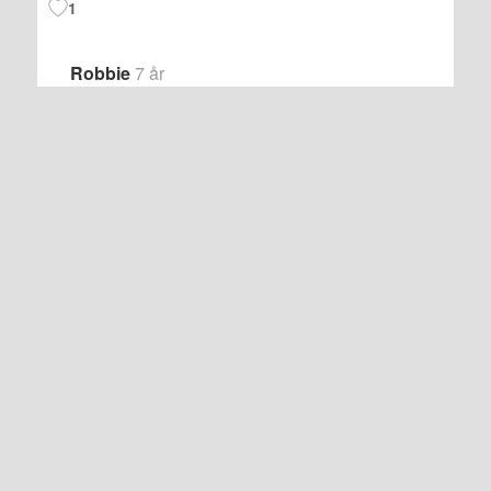
1
Robbie
7 år
Ja, det er et eller annet som ulmer her, i hvert
fall.
1
Dumt spørsmål
7 år
Hva betyr det igjen? Er det det samme
som panfil?
1
Polyamorøs
7 år
Polyamorøs betyr at man er interessert i å