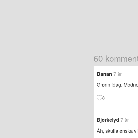
60 komment
Banan
7 år
Grønn idag. Modner
8
Bjørkelyd
7 år
Åh, skulla ønska vi