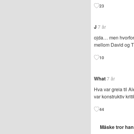
23
J
7 år
ojda… men hvorfor «
mellom David og T
10
What
7 år
Hva var greia til A
var konstruktiv krit
44
Måske tror han