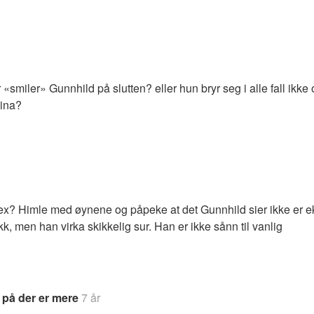
smiler» Gunnhild på slutten? eller hun bryr seg i alle fall ikke
ina?
lex? Himle med øynene og påpeke at det Gunnhild sier ikke er ekt
ikk, men han virka skikkelig sur. Han er ikke sånn til vanlig
 på der er mere
7 år