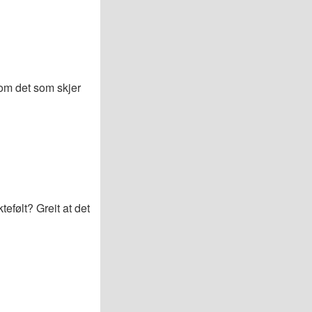
 om det som skjer
efølt? Greit at det