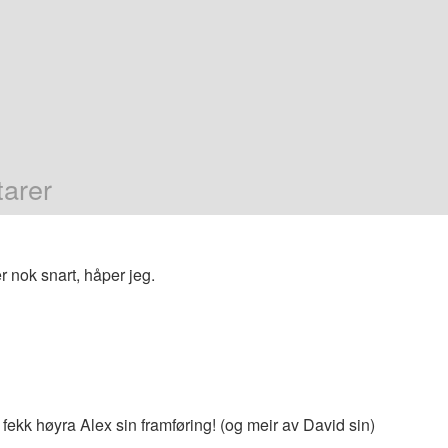
arer
 nok snart, håper jeg.
 fekk høyra Alex sin framføring! (og meir av David sin)