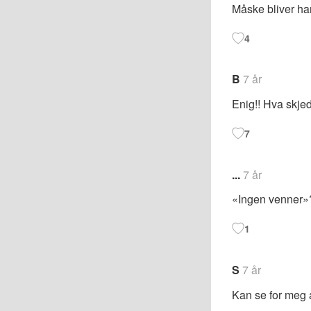
Måske bliver ha
4
B
7 år
Enig!! Hva skje
7
...
7 år
«Ingen venner»
1
S
7 år
Kan se for meg 