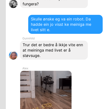
fungera?
Skulle ønske eg va ein robot. Da
hadde ein jo visst ke meiniga me
livet sitt e.
Gunnhild
Trur det er bedre å ikkje vite enn
at meininga med livet er å
støvsuge.
Alex