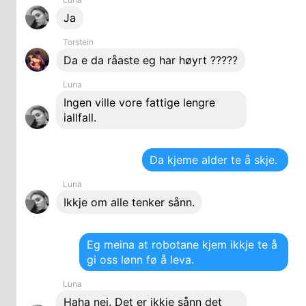
Ja
Torstein
Da e da råaste eg har høyrt ?????
Luna
Ingen ville vore fattige lengre
iallfall.
Da kjeme alder te å skje.
Luna
Ikkje om alle tenker sånn.
Eg meina at robotane kjem ikkje te å
gi oss lønn fø å leva.
Luna
Haha nei. Det er ikkje sånn det