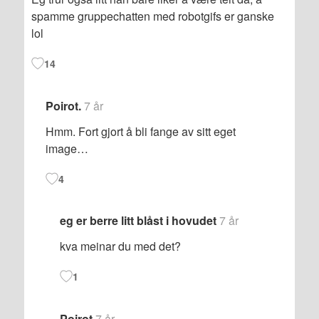
spamme gruppechatten med robotgifs er ganske
lol
14
Poirot.
7 år
Hmm. Fort gjort å bli fange av sitt eget
image…
4
eg er berre litt blåst i hovudet
7 år
kva meinar du med det?
1
Poirot
7 år