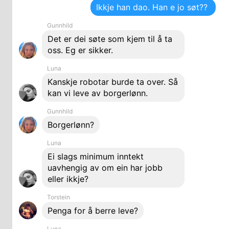
Ikkje han dao. Han e jo søt??
Gunnhild
Det er dei søte som kjem til å ta
oss. Eg er sikker.
Luna
Kanskje robotar burde ta over. Så
kan vi leve av borgerlønn.
Gunnhild
Borgerlønn?
Luna
Ei slags minimum inntekt
uavhengig av om ein har jobb
eller ikkje?
Torstein
Penga for å berre leve?
Luna