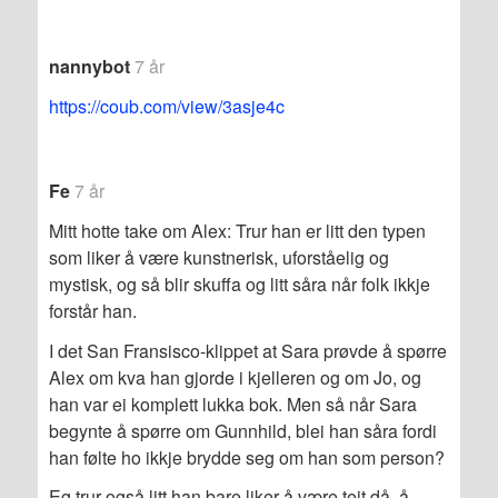
nannybot
7 år
https://coub.com/view/3asje4c
Fe
7 år
Mitt hotte take om Alex: Trur han er litt den typen
som liker å være kunstnerisk, uforståelig og
mystisk, og så blir skuffa og litt såra når folk ikkje
forstår han.
I det San Fransisco-klippet at Sara prøvde å spørre
Alex om kva han gjorde i kjelleren og om Jo, og
han var ei komplett lukka bok. Men så når Sara
begynte å spørre om Gunnhild, blei han såra fordi
han følte ho ikkje brydde seg om han som person?
Eg trur også litt han bare liker å være teit då, å