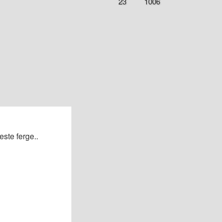
23
1006
este ferge..