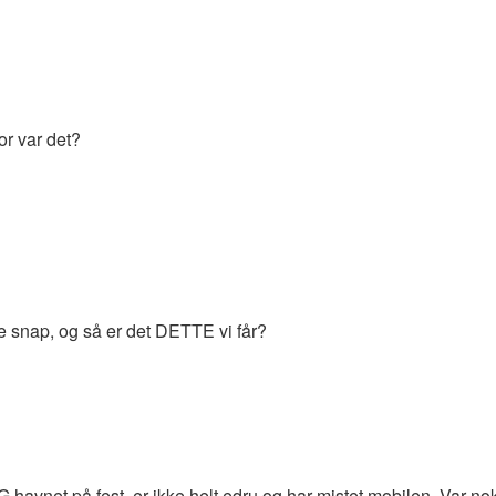
r var det?
ge snap, og så er det DETTE vi får?
 G havnet på fest, er ikke helt edru og har mistet mobilen. Var no