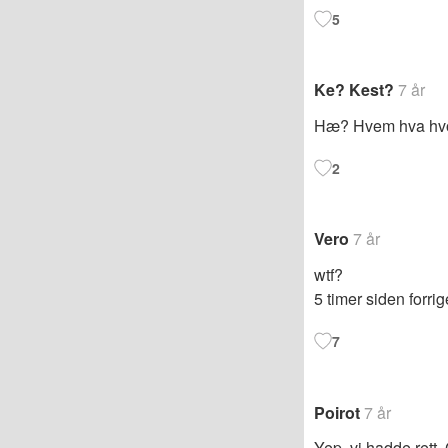
5
Ke? Kest?
7 år
Hæ? Hvem hva hvo
2
Vero
7 år
wtf?
5 timer siden forri
7
Poirot
7 år
Yep, vi hadde rett.