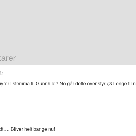
arer
år
yrer i stemma til Gunnhild? No går dette over styr <3 Lenge til n
dt…. Bliver helt bange nu!