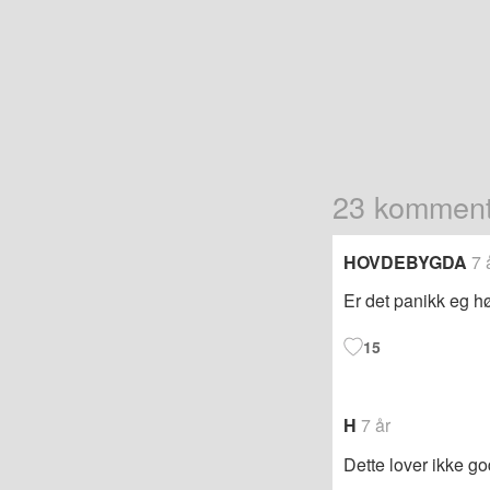
23 komment
HOVDEBYGDA
7 
Er det panikk eg hø
15
H
7 år
Dette lover ikke go