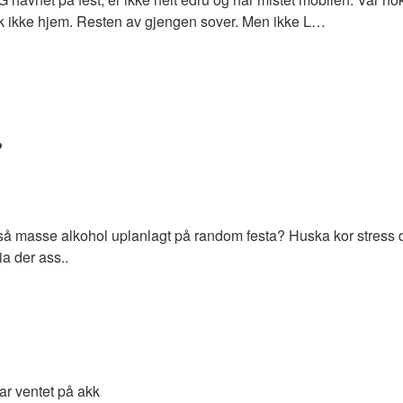
 ikke hjem. Resten av gjengen sover. Men ikke L…
️
i så masse alkohol uplanlagt på random festa? Huska kor stress de
ia der ass..
har ventet på akk