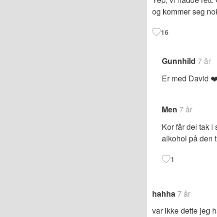
og kommer seg nok
16
Gunnhild
7 år
Er med David ❤
Men
7 år
Kor får dei tak 
alkohol på den t
1
hahha
7 år
var ikke dette jeg 