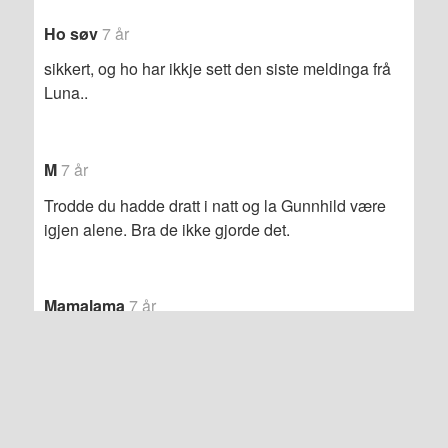
Ho søv
7 år
sikkert, og ho har ikkje sett den siste meldinga frå
Luna..
M
7 år
Trodde du hadde dratt i natt og la Gunnhild være
igjen alene. Bra de ikke gjorde det.
Mamalama
7 år
Håpet er at Luna blir igjen på/i Eid, slik at vi kan bli
mere kjent med henne, få vite litt mer om henne på
det stedet hun kommer fra. Det slår meg at alle
disse ungdommene har trådt ut av sitt eget
hjemsted og flyttet på hybel – og inn i en ny logikk