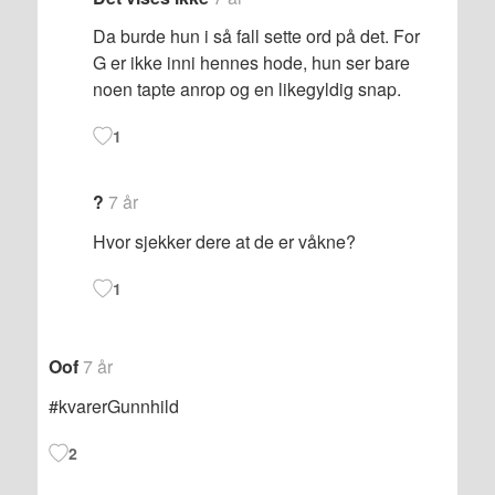
Da burde hun i så fall sette ord på det. For
G er ikke inni hennes hode, hun ser bare
noen tapte anrop og en likegyldig snap.
1
?
7 år
Hvor sjekker dere at de er våkne?
1
Oof
7 år
#kvarerGunnhild
2