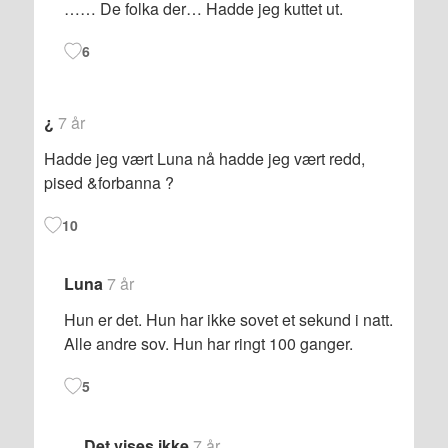
…… De folka der… Hadde jeg kuttet ut.
6
¿
7 år
Hadde jeg vært Luna nå hadde jeg vært redd,
pised &forbanna ?
10
Luna
7 år
Hun er det. Hun har ikke sovet et sekund i natt.
Alle andre sov. Hun har ringt 100 ganger.
5
Det vises ikke
7 år