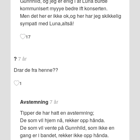
Gunnhild, og jeg er enig i at Luna burde
kommunisert myyye bedre ift konserten.
Men det her er ikke ok,og her har jeg skikkelig
sympati med Luna,altså!
17
?
7 år
Drar de fra henne??
1
Avstemning
7 år
Tipper de har hatt en avstemning;
De som vil hjem nå, rekker opp hånda.
De som vil vente på Gunnhild, som ikke en
gang er i bandet, rekker ikke opp hånda.