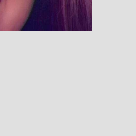
Opphavsrett NRK © 2026
Ansvarleg redaktør: Vibeke Fürst Haugen
Personvern
og
informasjonskapslar (cookies)