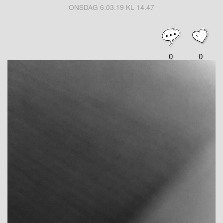
ONSDAG 6.03.19 KL 14.47
0
0